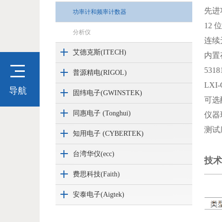
先进
功率计和频率计数器
况
12 
分析仪
心
连续
艾德克斯(ITECH)
内置
息
531
普源精电(RIGOL)
案
LXI
导航
固纬电子(GWINSTEK)
可选
们
同惠电子 (Tonghui)
仪器
言
测试
知用电子 (CYBERTEK)
台湾华仪(ecc)
技术
费思科技(Faith)
安泰电子(Aigtek)