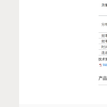
技术
532
产品