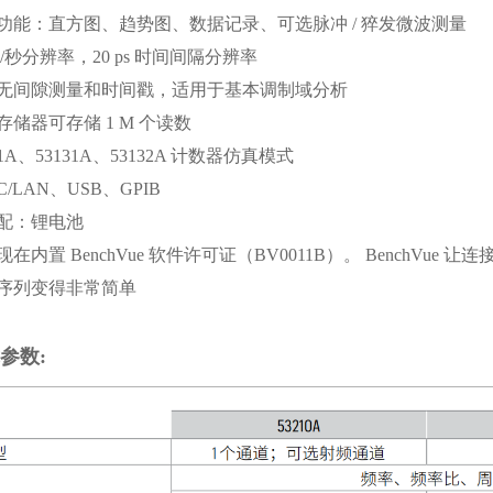
功能：直方图、趋势图、数据记录、可选脉冲 / 猝发微波测量
位/秒分辨率，20 ps 时间间隔分辨率
无间隙测量和时间戳，适用于基本调制域分析
存储器可存储 1 M 个读数
81A、53131A、53132A 计数器仿真模式
-C/LAN、USB、GPIB
配：锂电池
现在内置 BenchVue 软件许可证（BV0011B）。 BenchVue
序列变得非常简单
参数: