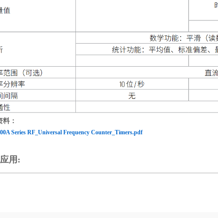
资料：
00A Series RF_Universal Frequency Counter_Timers.pdf
应用: