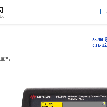
5320
GHz 或
原理: